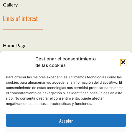
Gallery
Links of interest
Home Page
The Roads of Santiago
Gestionar el consentimiento
de las cookies
Legal Notice
Para ofrecer las mejores experiencias, utilizamos tecnologías como las
Privacy Policy
cookies para almacenar y/o acceder a la información del dispositivo. El
consentimiento de estas tecnologías nos permitirá procesar datos como
Cookies policy
el comportamiento de navegación o las identificaciones únicas en este
sitio. No consentir o retirar el consentimiento, puede afectar
Complaints and suggestions
negativamente a ciertas características y funciones.
Aceptar
Camino de Santiago on Horseback. All rights reserved.