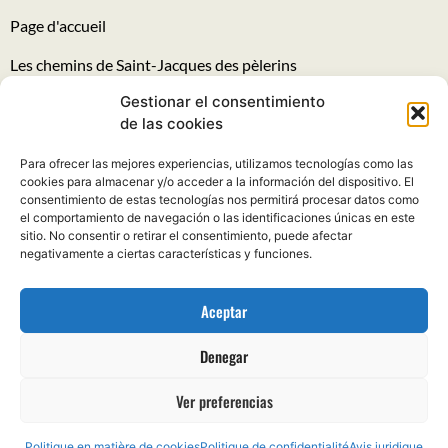
Page d'accueil
Les chemins de Saint-Jacques des pèlerins
Gestionar el consentimiento
Avis juridique
de las cookies
Politique de confidentialité
Para ofrecer las mejores experiencias, utilizamos tecnologías como las
Politique en matière de cookies
cookies para almacenar y/o acceder a la información del dispositivo. El
consentimiento de estas tecnologías nos permitirá procesar datos como
el comportamiento de navegación o las identificaciones únicas en este
Plaintes et suggestions
sitio. No consentir o retirar el consentimiento, puede afectar
negativamente a ciertas características y funciones.
Aceptar
Camino de Santiago à cheval. Tous droits réservés.
Denegar
Espagnol
Anglais
Français
Ver preferencias
Allemand
Politique en matière de cookies
Politique de confidentialité
Avis juridique