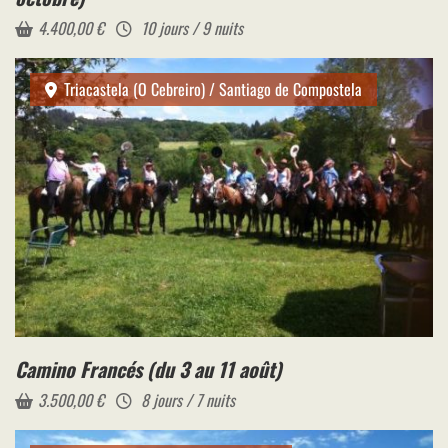
4.400,00
€
10 jours / 9 nuits
Triacastela (O Cebreiro) / Santiago de Compostela
Camino Francés (du 3 au 11 août)
3.500,00
€
8 jours / 7 nuits